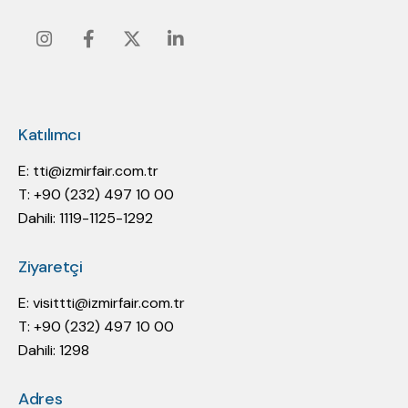
Instagram
Facebook
Twitter
Linkedin
Katılımcı
E:
tti@izmirfair.com.tr
T: +90 (232) 497 10 00
Dahili: 1119-1125-1292
Ziyaretçi
E:
visittti@izmirfair.com.tr
T: +90 (232) 497 10 00
Dahili: 1298
Adres