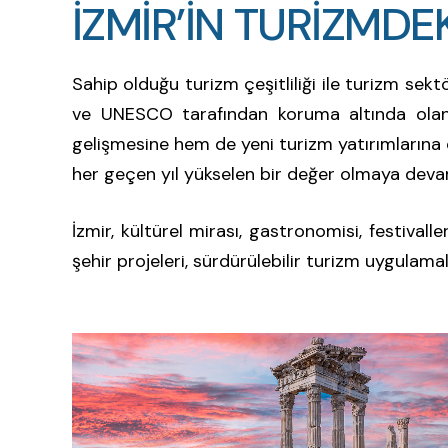
İZMİR’İN TURİZMDEK
İ
Z
M
İ
R
’
İ
N
T
U
R
İ
Z
M
D
E
Sahip olduğu turizm çeşitliliği ile turizm sektör
ve UNESCO tarafından koruma altında olan a
gelişmesine hem de yeni turizm yatırımlarına o
her geçen yıl yükselen bir değer olmaya dev
İzmir, kültürel mirası, gastronomisi, festivalle
şehir projeleri, sürdürülebilir turizm uygulam