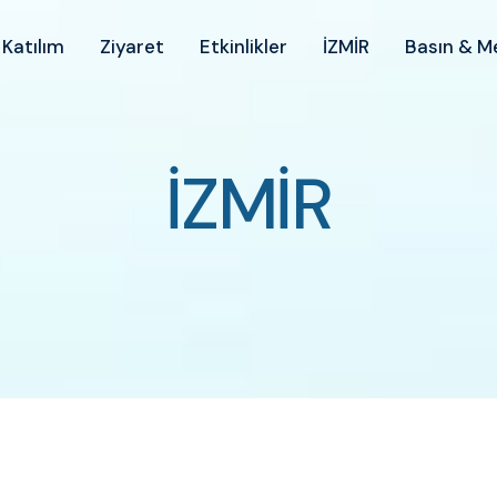
Katılım
Ziyaret
Etkinlikler
İZMİR
Basın & 
İZMİR
İ
Z
M
İ
R