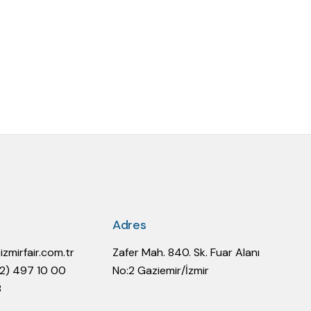
Adres
@izmirfair.com.tr
Zafer Mah. 840. Sk. Fuar Alanı
32) 497 10 00
No:2 Gaziemir/İzmir
8