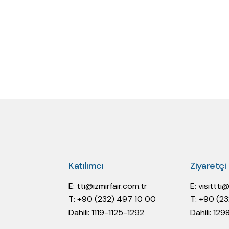
Katılımcı
Ziyaretçi
E:
tti@izmirfair.com.tr
E:
visittti
T: +90 (232) 497 10 00
T: +90 (2
Dahili: 1119-1125-1292
Dahili: 129