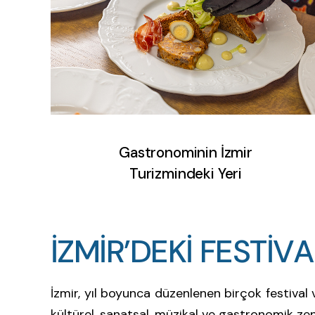
Gastronominin İzmir
Turizmindeki Yeri
İZMİR’DEKİ FESTİV
İ
Z
M
İ
R
’
D
E
K
İ
F
E
S
T
İ
V
A
İzmir, yıl boyunca düzenlenen birçok festival v
kültürel, sanatsal, müzikal ve gastronomik zeng