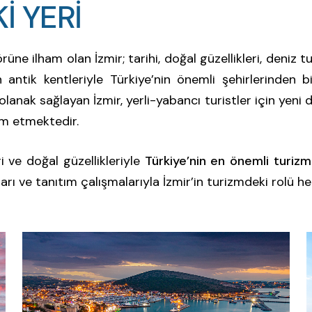
İ YERİ
K
İ
Y
E
R
İ
üne ilham olan İzmir; tarihi, doğal güzellikleri, deniz tu
ntik kentleriyle Türkiye’nin önemli şehirlerinden b
lanak sağlayan İzmir, yerli-yabancı turistler için yeni
am etmektedir.
ri ve doğal güzellikleriyle
Türkiye’nin en önemli turizm
aları ve tanıtım çalışmalarıyla İzmir’in turizmdeki rolü