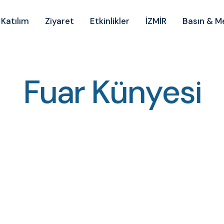
Katılım
Ziyaret
Etkinlikler
İZMİR
Basın & 
Fuar Künyesi
F
u
a
r
K
ü
n
y
e
s
i