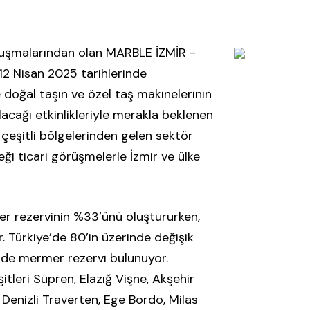
luşmalarından olan MARBLE İZMİR -
-12 Nisan 2025 tarihlerinde
e doğal taşın ve özel taş makinelerinin
lacağı etkinlikleriyle merakla beklenen
 çeşitli bölgelerinden gelen sektör
eği ticari görüşmelerle İzmir ve ülke
r rezervinin %33’ünü oluştururken,
r. Türkiye’de 80’in üzerinde değişik
ende mermer rezervi bulunuyor.
tleri Süpren, Elazığ Vişne, Akşehir
 Denizli Traverten, Ege Bordo, Milas