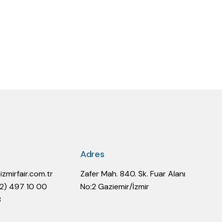
Adres
@izmirfair.com.tr
Zafer Mah. 840. Sk. Fuar Alanı
32) 497 10 00
No:2 Gaziemir/İzmir
8