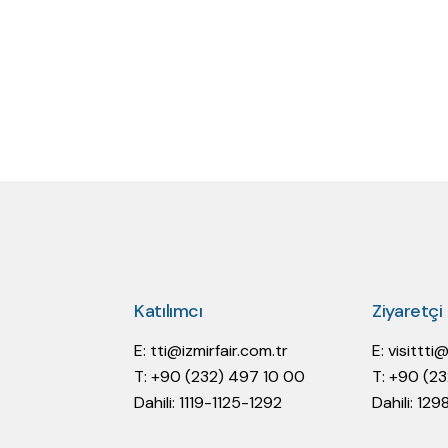
Katılımcı
Ziyaretçi
E:
tti@izmirfair.com.tr
E:
visittti
T: +90 (232) 497 10 00
T: +90 (2
Dahili: 1119-1125-1292
Dahili: 129