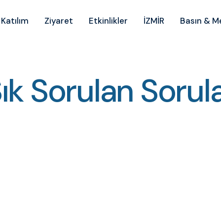
Katılım
Ziyaret
Etkinlikler
İZMİR
Basın & 
ık Sorulan Sorul
S
ı
k
S
o
r
u
l
a
n
S
o
r
u
l