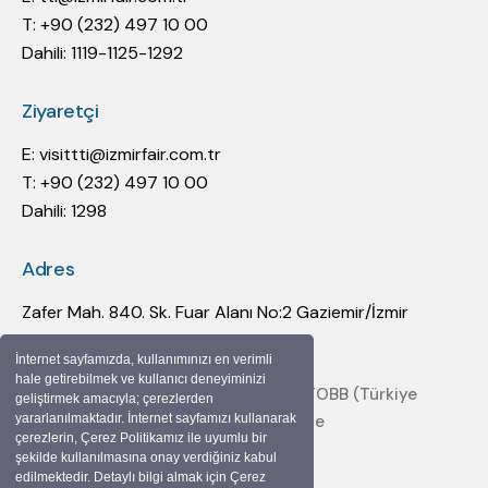
T: +90 (232) 497 10 00
Dahili: 1119-1125-1292
Ziyaretçi
E:
visittti@izmirfair.com.tr
T: +90 (232) 497 10 00
Dahili: 1298
Adres
Zafer Mah. 840. Sk. Fuar Alanı No:2 Gaziemir/İzmir
İnternet sayfamızda, kullanımınızı en verimli
hale getirebilmek ve kullanıcı deneyiminizi
Bu fuar, 5174 sayılı Kanun gereğince TOBB (Türkiye
geliştirmek amacıyla; çerezlerden
Odalar ve Borsalar Birliği) denetiminde
yararlanılmaktadır. İnternet sayfamızı kullanarak
çerezlerin, Çerez Politikamız ile uyumlu bir
düzenlenmektedir.
şekilde kullanılmasına onay verdiğiniz kabul
İZFAŞ © 2025 Tüm Hakları Saklıdır.
edilmektedir. Detaylı bilgi almak için Çerez