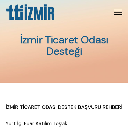
Menu
İzmir Ticaret Odası Des
İ
z
m
i
r
T
i
c
a
r
e
t
O
d
a
s
ı
D
e
s
t
e
ğ
i
İZMİR TİCARET ODASI DESTEK BAŞVURU REHBERİ
Yurt İçi Fuar Katılım Teşviki