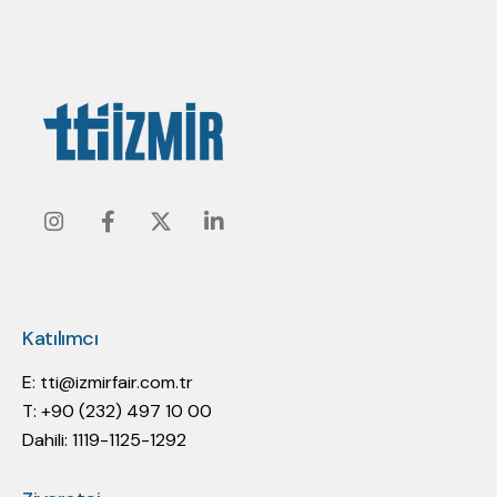
Instagram
Facebook
Twitter
Linkedin
Katılımcı
E:
tti@izmirfair.com.tr
T: +90 (232) 497 10 00
Dahili: 1119-1125-1292